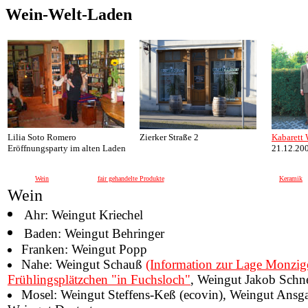
Wein-Welt-Laden
Lilia Soto Romero
Zierker Straße 2
Kabarett 
Eröffnungsparty im alten Laden
21.12.20
Wein
fair gehandelte Produkte
Keramik
Wein
Ahr: Weingut Kriechel
Baden: Weingut Behringer
Franken: Weingut Popp
Nahe: Weingut Schauß
(Information zur Lage Monzig
Frühlingsplätzchen "in Fuchsloch"
, Weingut Jakob Schn
Mosel: Weingut Steffens-Keß (ecovin), Weingut Ansga